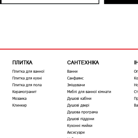
ПЛИТКА
САНТЕХНІКА
І
Плитка для ванної
Ванни
О
Плитка для кухні
Санфаянс
Ко
Плитка для пола
Змішувачи
Н
Керамогранит
Меблі для ванної кімнати
Ст
Мозаика
Душові кабіни
Пр
Клинкер
Душові двері
Ва
Душова програма
Душові піддони
Кухонні мийки
Аксесуари