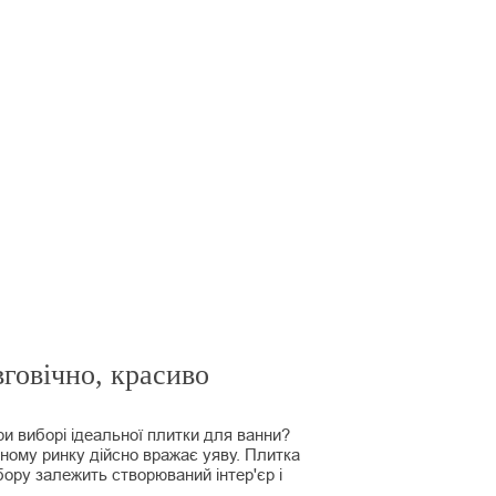
говічно, красиво
ри виборі ідеальної плитки для ванни?
ному ринку дійсно вражає уяву. Плитка
ибору залежить створюваний інтер'єр і