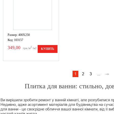
Размер: 400X250
Код: 103157
349,00
2
грн./м
/м2
КУПИТЬ
1
2
3
...
Плитка для ванни: стильно, дов
Ви вирішили зробити ремонт у ванній кімнаті, але розгубилися п
Недивно, адже асортимент матеріалів для будівництва на сучас
для ванни - це своєрідне обличчя вашої ванної кімнати, від її в
настрій хазяїв житла.