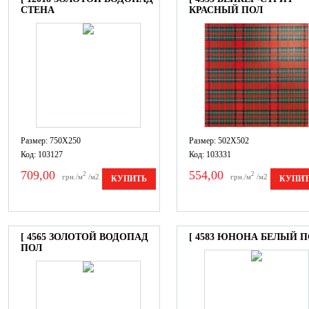
СТЕНА
КРАСНЫЙ ПОЛ
Размер: 750X250
Размер: 502X502
Код: 103127
Код: 103331
709,00
554,00
2
2
грн./м
/м2
грн./м
/м2
КУПИТЬ
КУПИ
[ 4565 ЗОЛОТОЙ ВОДОПАД
[ 4583 ЮНОНА БЕЛЫЙ 
ПОЛ