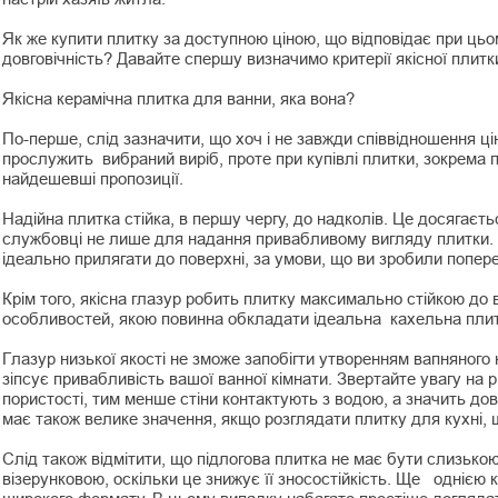
Як же купити плитку за доступною ціною, що відповідає при ць
довговічність? Давайте спершу визначимо критерії якісної плитк
Якісна керамічна плитка для ванни, яка вона?
По-перше, слід зазначити, що хоч і не завжди співвідношення ці
прослужить вибраний виріб, проте при купівлі плитки, зокрема п
найдешевші пропозиції.
Надійна плитка стійка, в першу чергу, до надколів. Це досягаєт
службовці не лише для надання привабливому вигляду плитки. Б
ідеально прилягати до поверхні, за умови, що ви зробили попере
Крім того, якісна глазур робить плитку максимально стійкою до 
особливостей, якою повинна обкладати ідеальна кахельна пли
Глазур низької якості не зможе запобігти утворенням вапняного
зіпсує привабливість вашої ванної кімнати. Звертайте увагу на 
пористості, тим менше стіни контактують з водою, а значить дов
має також велике значення, якщо розглядати плитку для кухні, 
Слід також відмітити, що підлогова плитка не має бути слизько
візерунковою, оскільки це знижує її зносостійкість. Ще однією