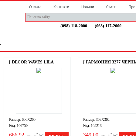
Оплата
Контакти
Новини
Статті
Про
(098) 118-2000
(063) 117-2000
НДИ
СТАТТІ
ДОСТАВКА
АКЦІЯ
КОНТАКТИ
ї
[ DECOR WAVES LILA
[ ГАРМОНИЯ 3277 ЧЕРН
Размер: 600X200
Размер: 302X302
Код: 106750
Код: 105213
666,92
349,00
2
2
грн./м
/м2
грн./м
/м2