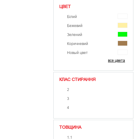
ЦВЕТ
Білий
Бежевий
Зелений
Коричневий
Новый цвет
все цвета
Помаранчевий
Сірий
КЛАС СТИРАННЯ
Синій
Фіолетовий
2
Червоний
3
Чорний
4
ТОВЩИНА
1.1