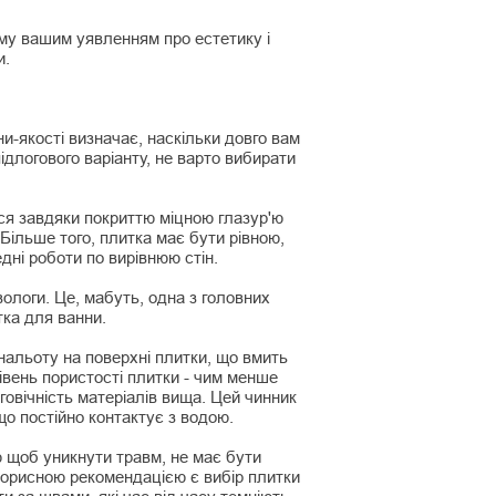
ому вашим уявленням про естетику і
и.
ни-якості визначає, наскільки довго вам
ідлогового варіанту, не варто вибирати
ься завдяки покриттю міцною глазур'ю
ільше того, плитка має бути рівною,
дні роботи по вирівнюю стін.
вологи. Це, мабуть, одна з головних
тка для ванни.
 нальоту на поверхні плитки, що вмить
рівень пористості плитки - чим менше
говічність матеріалів вища. Цей чинник
що постійно контактує з водою.
ю щоб уникнути травм, не має бути
 корисною рекомендацією є вибір плитки