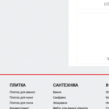
UT
ПЛИТКА
САНТЕХНІКА
І
Плитка для ванної
Ванни
О
Плитка для кухні
Санфаянс
Ко
Плитка для пола
Змішувачи
Н
Керамогранит
Меблі для ванної кімнати
Ст