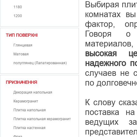
Выбирая плит
1180
комнатах вы
1200
фактор, оп
Говоря о 
ТИП ПОВЕРХНІ
материалов
Глянцевая
высокая це
Матовая
надежного п
полуглянец (Лапатированная)
случаев не 
по долговечн
ПРИЗНАЧЕННЯ
Декорация напольная
К слову сказ
Керамогранит
поставка на
Плитка напольная
Плитка напольная керамогранит
ведущих з
Плитка настенная
представител
Фриз