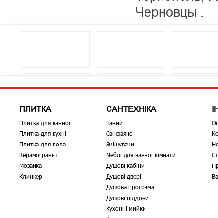
Черновцы .
ПЛИТКА
САНТЕХНІКА
І
Плитка для ванної
Ванни
О
Плитка для кухні
Санфаянс
Ко
Плитка для пола
Змішувачи
Н
Керамогранит
Меблі для ванної кімнати
Ст
Мозаика
Душові кабіни
Пр
Клинкер
Душові двері
Ва
Душова програма
Душові піддони
Кухонні мийки