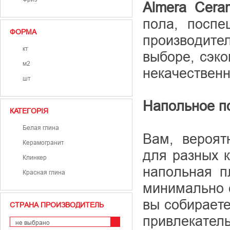
Almera Cera
пола, поспе
ФОРМА
производит
кт
выборе, сэко
м2
некачественн
шт
Напольное п
КАТЕГОРІЯ
Белая глина
Вам, вероят
Керамогранит
для разных к
Клинкер
напольная п
Красная глина
минимально с
вы собираете
СТРАНА ПРОИЗВОДИТЕЛЬ
привлекатель
не выбрано