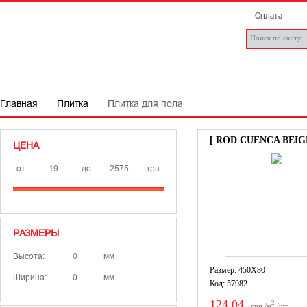
Оплата
ПЛИТКА
САНТЕХНІКА
БРЕНДИ
СТАТТІ
Д
Главная
Плитка
Плитка для пола
[ ROD CUENCA BEIG
ЦЕНА
от
до
грн
РАЗМЕРЫ
Высота:
мм
Размер: 450X80
Ширина:
мм
Код: 57982
124,04
2
грн./м
/шт