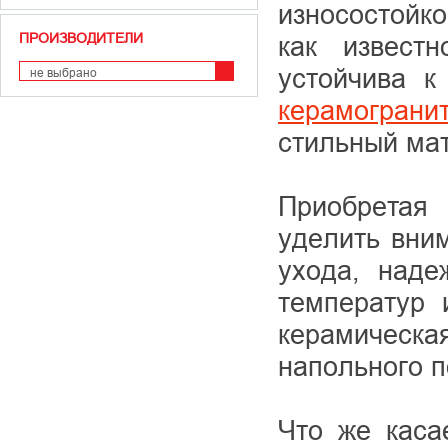
износостойк
ПРОИЗВОДИТЕЛИ
как извест
устойчива к
не выбрано
керамограни
стильный мат
Приобрета
уделить вни
ухода, наде
температур 
керамическа
напольного п
Что же каса