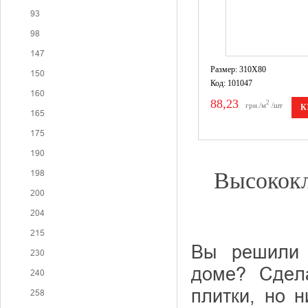
93
98
147
Размер: 310X80
150
Код: 101047
160
88,23
2
грн./м
/шт
К
165
175
190
198
Высококл
200
204
215
Вы решили 
230
доме? Сдел
240
плитки, но 
258