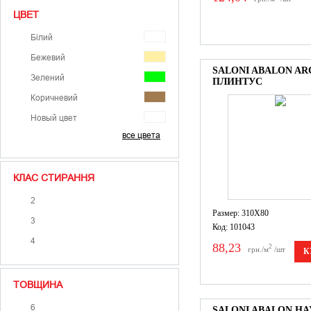
ЦВЕТ
Білий
Бежевий
SALONI ABALON AR
Зелений
ПЛИНТУС
Коричневий
Новый цвет
все цвета
Помаранчевий
Сірий
КЛАС СТИРАННЯ
Синій
Фіолетовий
2
Размер: 310X80
Червоний
3
Код: 101043
Чорний
4
88,23
2
грн./м
/шт
К
ТОВЩИНА
6
SALONI ABALON HA