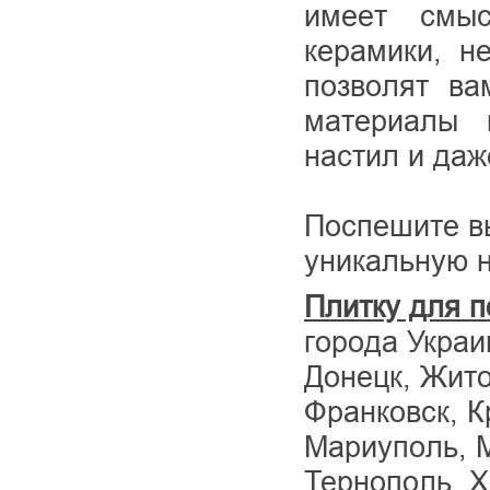
имеет смыс
керамики, н
позволят ва
материалы 
настил и даж
Поспешите вы
уникальную 
Плитку для п
города Украи
Донецк, Жито
Франковск, К
Мариуполь, М
Тернополь, Х