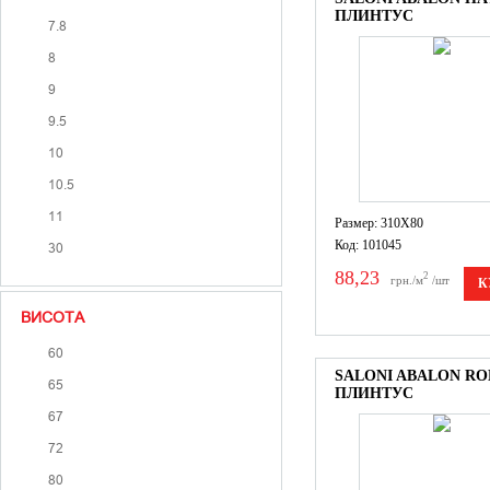
ПЛИНТУС
7.8
8
9
9.5
10
10.5
11
Размер: 310X80
Код: 101045
30
88,23
2
грн./м
/шт
К
ВИСОТА
60
SALONI ABALON RO
65
ПЛИНТУС
67
72
80