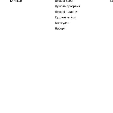
Клинкер
Душові двері
Ва
Душова програма
Душові піддони
Кухонні мийки
Аксесуари
Набори