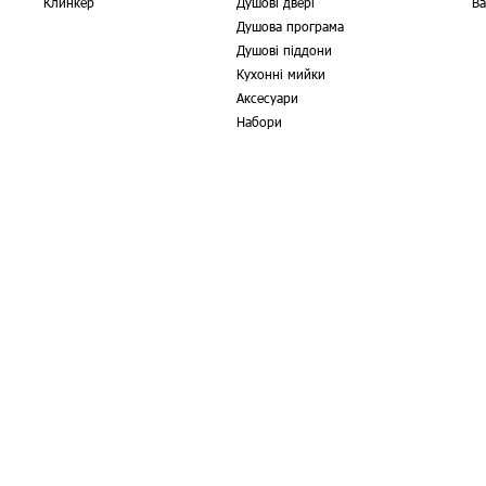
Клинкер
Душові двері
Ва
Душова програма
Душові піддони
Кухонні мийки
Аксесуари
Набори