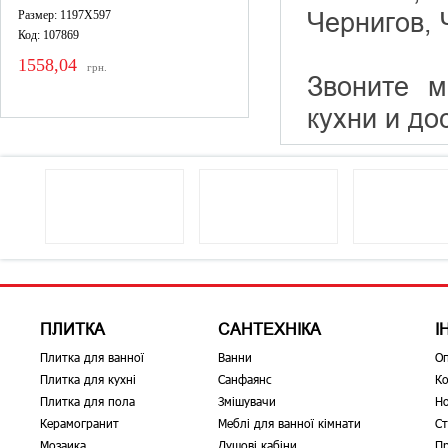
Чернигов, 
Размер: 1197X597
Код: 107869
1558,04
грн.
Звоните 
кухни и до
ПЛИТКА
САНТЕХНІКА
І
Плитка для ванної
Ванни
О
Плитка для кухні
Санфаянс
Ко
Плитка для пола
Змішувачи
Н
Керамогранит
Меблі для ванної кімнати
Ст
Мозаика
Душові кабіни
Пр