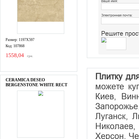
Ваше имя:
Электронная почта:
Решите прос
Размер: 1197X597
Код: 107868
1558,04
грн.
Плитку дл
CERAMICA DESEO
можете ку
BERGENSTONE WHITE RECT
Киев, Вин
Запорожье,
Луганск, 
Николаев,
Херсон, Че