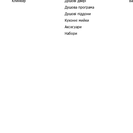
Клинкер
Душові двері
Ва
Душова програма
Душові піддони
Кухонні мийки
Аксесуари
Набори