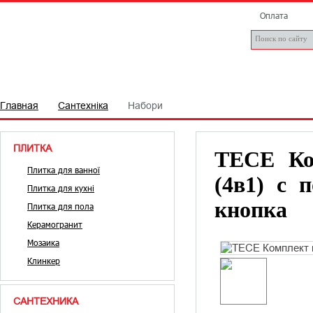
Оплата
ПЛИТКА
САНТЕХНІКА
БРЕНДИ
СТАТТІ
Д
Главная
Сантехніка
Набори
ПЛИТКА
TECE Ко
Плитка для ванної
(4в1) с 
Плитка для кухні
кнопка
Плитка для пола
Керамогранит
Мозаика
Клинкер
САНТЕХНИКА