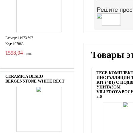
Решите прос
Размер: 1197X597
Код: 107868
Товары э
1558,04
грн.
TECE КОМПЛЕК
CERAMICA DESEO
ИНСТАЛЛЯЦИИ 
BERGENSTONE WHITE RECT
KIT (4В1) С ПО
УНИТАЗОМ
VILLEROY&BOCH
2.0