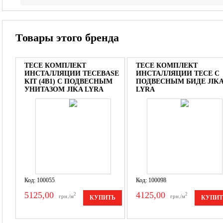
Товары этого бренда
TECE КОМПЛЕКТ
TECE КОМПЛЕКТ
ИНСТАЛЛЯЦИИ TECEBASE
ИНСТАЛЛЯЦИИ TECE С
KIT (4В1) С ПОДВЕСНЫМ
ПОДВЕСНЫМ БИДЕ JIK
УНИТАЗОМ JIKA LYRA
LYRA
Код: 100055
Код: 100098
5125,00
4125,00
2
2
грн./м
грн./м
КУПИТЬ
КУПИТ