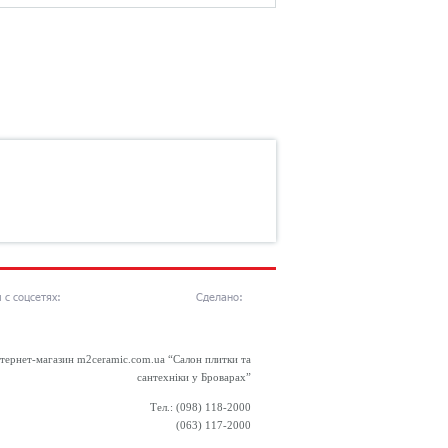
 с соцсетях:
Сделано:
тернет-магазин m2ceramic.com.ua “Салон плитки та
сантехніки у Броварах”
Тел.: (098) 118-2000
(063) 117-2000