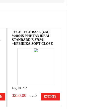
TECE TECE BASE (4В1)
9400005 УНИТАЗ IDEAL
A
STANDARD E 876801
+КРЫШКА SOFT CLOSE
Код: 103792
3250,00
2
грн./м
Ь
КУПИТЬ