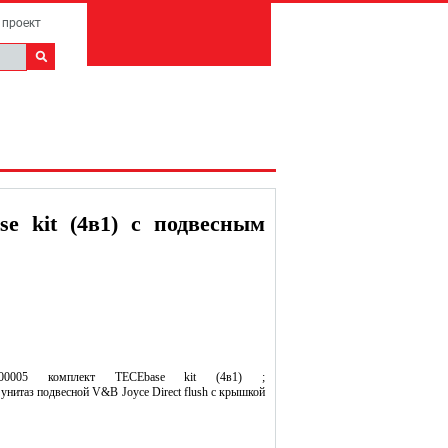
 проект
 kit (4в1) с подвесным
400005 комплект TECEbase kit (4в1) ;
нитаз подвесной V&B Joyce Direct flush c крышкой