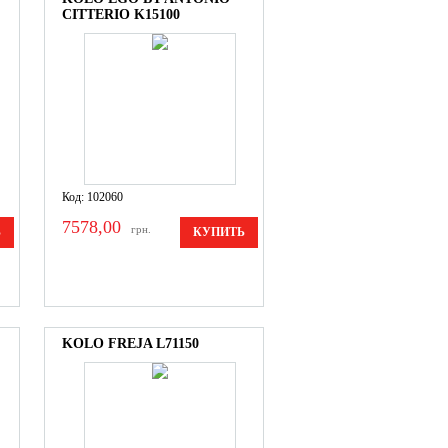
CITTERIO K15100
Код: 102060
7578,00
грн.
Ь
КУПИТЬ
KOLO FREJA L71150