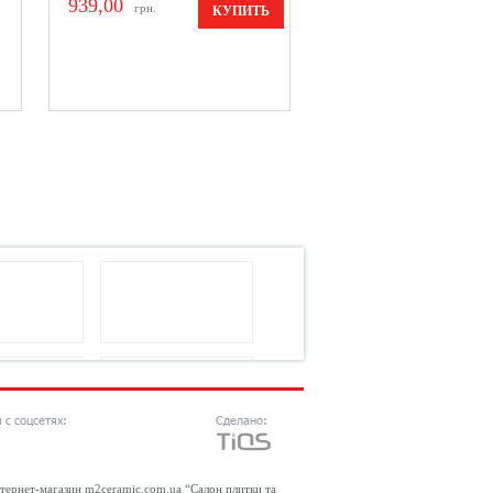
939,00
грн.
КУПИТЬ
 с соцсетях:
Сделано:
тернет-магазин m2ceramic.com.ua “Салон плитки та