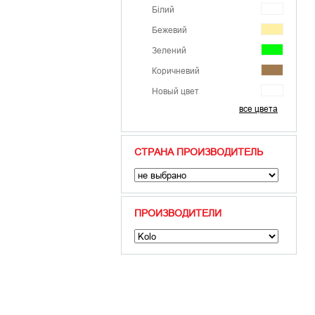
Білий
Бежевий
Зелений
Коричневий
Новый цвет
все цвета
Помаранчевий
Сірий
СТРАНА ПРОИЗВОДИТЕЛЬ
Синій
Фіолетовий
Червоний
ПРОИЗВОДИТЕЛИ
Чорний