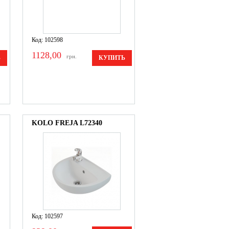
Код: 102598
1128,00
грн.
Ь
КУПИТЬ
KOLO FREJA L72340
Код: 102597