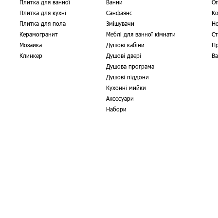
Плитка для ванної
Ванни
О
Плитка для кухні
Санфаянс
Ко
Плитка для пола
Змішувачи
Н
Керамогранит
Меблі для ванної кімнати
Ст
Мозаика
Душові кабіни
Пр
Клинкер
Душові двері
Ва
Душова програма
Душові піддони
Кухонні мийки
Аксесуари
Набори