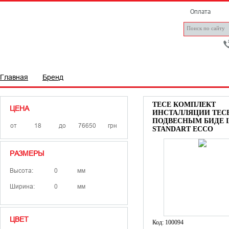
Оплата
ПЛИТКА
САНТЕХНІКА
БРЕНДИ
СТАТТІ
Д
Главная
Бренд
TECE КОМПЛЕКТ
ЦЕНА
ИНСТАЛЛЯЦИИ TECE
ПОДВЕСНЫМ БИДЕ I
от
до
грн
STANDART ECCO
РАЗМЕРЫ
Высота:
мм
Ширина:
мм
ЦВЕТ
Код: 100094