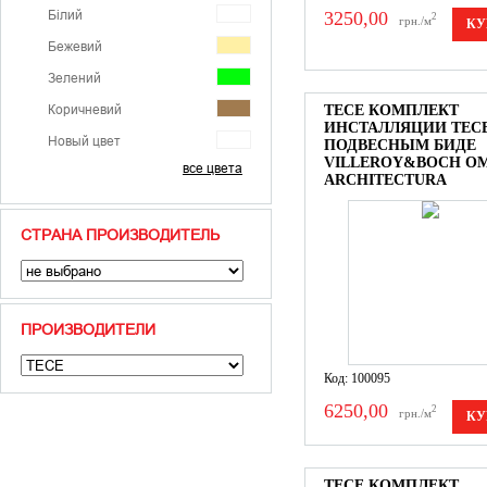
Білий
3250,00
2
грн./м
КУ
Бежевий
Зелений
Коричневий
TECE КОМПЛЕКТ
ИНСТАЛЛЯЦИИ TECE
Новый цвет
ПОДВЕСНЫМ БИДЕ
VILLEROY&BOCH OM
все цвета
Помаранчевий
ARCHITECTURA
Сірий
СТРАНА ПРОИЗВОДИТЕЛЬ
Синій
Фіолетовий
Червоний
ПРОИЗВОДИТЕЛИ
Чорний
Код: 100095
6250,00
2
грн./м
КУ
TECE КОМПЛЕКТ